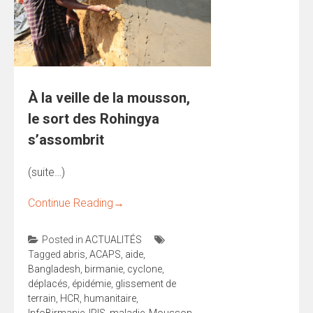
À la veille de la mousson,
le sort des Rohingya
s’assombrit
(suite…)
Continue Reading
→
Posted in
ACTUALITÉS
Tagged
abris
,
ACAPS
,
aide
,
Bangladesh
,
birmanie
,
cyclone
,
déplacés
,
épidémie
,
glissement de
terrain
,
HCR
,
humanitaire
,
InfoBirmanie
,
IRIS
,
maladie
,
Mousson
,