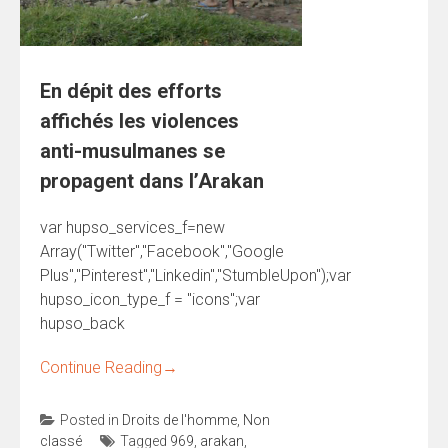
En dépit des efforts
affichés les violences
anti-musulmanes se
propagent dans l’Arakan
var hupso_services_f=new
Array("Twitter","Facebook","Google
Plus","Pinterest","Linkedin","StumbleUpon");var
hupso_icon_type_f = "icons";var
hupso_back
Continue Reading
→
Posted in
Droits de l'homme
,
Non
classé
Tagged
969
,
arakan
,