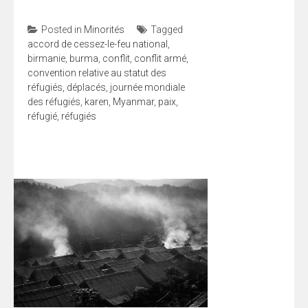
Posted in
Minorités
Tagged
accord de cessez-le-feu national
,
birmanie
,
burma
,
conflit
,
conflit armé
,
convention relative au statut des
réfugiés
,
déplacés
,
journée mondiale
des réfugiés
,
karen
,
Myanmar
,
paix
,
réfugié
,
réfugiés