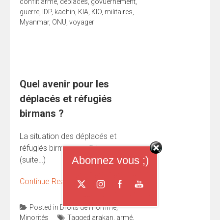
conflit armé
,
déplacés
,
govuernement
,
guerre
,
IDP
,
kachin
,
KIA
,
KIO
,
militaires
,
Myanmar
,
ONU
,
voyager
Quel avenir pour les
déplacés et réfugiés
birmans ?
La situation des déplacés et
réfugiés birmans en 9 images
Abonnez vous ;)
(suite…)
Continue Reading
→
Posted in
Droits de l'homme
,
Minorités
Tagged
arakan
,
armé
,