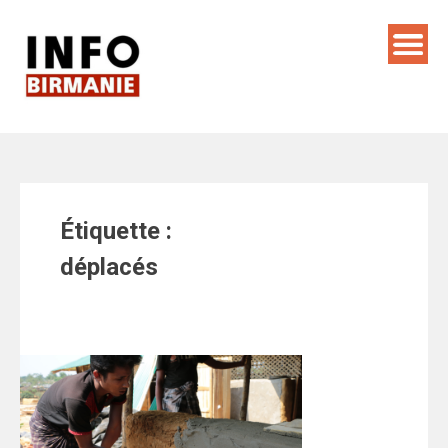
Skip
to
content
Étiquette :
déplacés