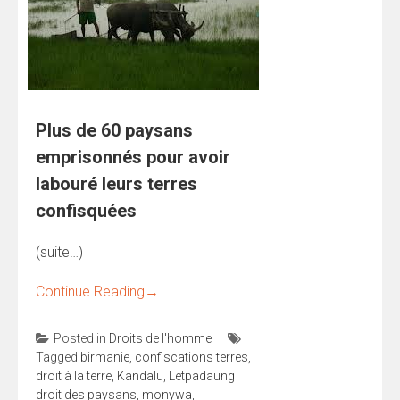
Plus de 60 paysans
emprisonnés pour avoir
labouré leurs terres
confisquées
(suite…)
Continue Reading
→
Posted in
Droits de l'homme
Tagged
birmanie
,
confiscations terres
,
droit à la terre
,
Kandalu
,
Letpadaung
droit des paysans
,
monywa
,