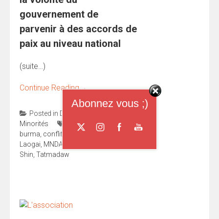
gouvernement de
parvenir à des accords de
paix au niveau national
(suite…)
Continue Reading
→
Abonnez vous ;)
Posted in
Droits de l'homme
,
Minorités
Tagged
birmanie
,
burma
,
conflit
,
Etat Shan
,
Kokang
,
Laogai
,
MNDAA
,
Myanmar
,
Phone Kya
Shin
,
Tatmadaw