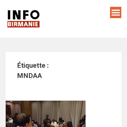
Skip
to
content
Étiquette :
MNDAA