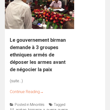
Le gouvernement birman
demande à 3 groupes
ethniques armés de
déposer les armes avant
de négocier la paix
(suite…)
Continue Reading
→
Posted in
Minorités
Tagged
AA
,
arakan
,
birmanie
,
g
,
guerre
,
guerre