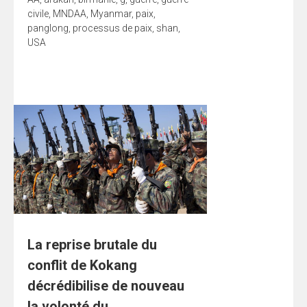
civile
,
MNDAA
,
Myanmar
,
paix
,
panglong
,
processus de paix
,
shan
,
USA
La reprise brutale du
conflit de Kokang
décrédibilise de nouveau
la volonté du