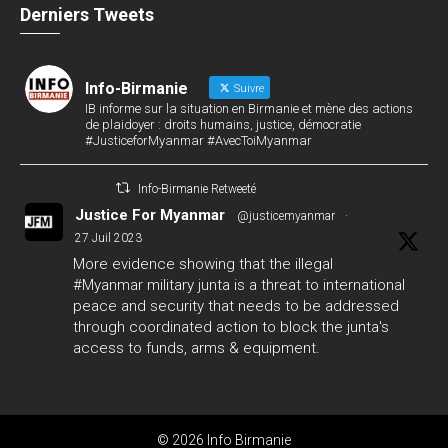
Derniers Tweets
Info-Birmanie
Suivre
IB informe sur la situation en Birmanie et mène des actions
de plaidoyer : droits humains, justice, démocratie
#JusticeforMyanmar #AvecToiMyanmar
Info-Birmanie Retweeté
Justice For Myanmar
@justicemyanmar
·
27 Juil 2023
More evidence showing that the illegal
#Myanmar
military junta is a threat to international
peace and security that needs to be addressed
through coordinated action to block the junta's
access to funds, arms & equipment.
#GlobalArmsEmbargo
#WhatsHappeningInMyanmar
124
142
Twitter
© 2026 Info Birmanie