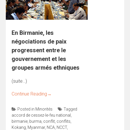
En Birmanie, les
négociations de paix
progressent entre le
gouvernement et les
groupes armés ethniques
(suite…)
Continue Reading
→
Posted in
Minorités
Tagged
accord de cessez-le-feu national
,
birmanie
,
burma
,
conflit
,
conflits
,
Kokang
,
Myanmar
,
NCA
,
NCCT
,