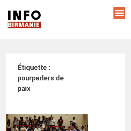
Skip
to
content
Étiquette :
pourparlers de
paix