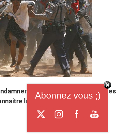
ondamner fermement la répression des
Abonnez vous ;)
nnaitre le recul des réformes en