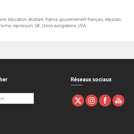
nie
,
éducation
,
étudiant
,
france
,
gouvernement français
,
letpadan
,
forme
,
repression
,
UK
,
Union européenne
,
USA
her
Réseaux sociaux
r :