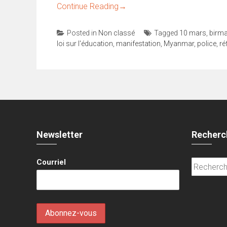
Continue Reading
→
Posted in
Non classé
Tagged
10 mars
,
birma
loi sur l'éducation
,
manifestation
,
Myanmar
,
police
,
ré
Newsletter
Recherc
Courriel
Recherche