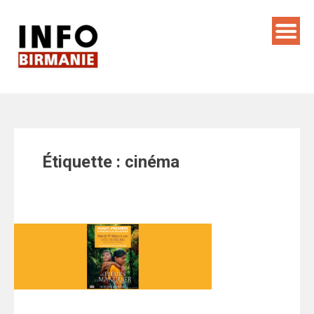
Skip
to
content
Étiquette :
cinéma