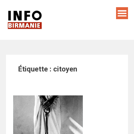
Skip
to
content
Étiquette :
citoyen