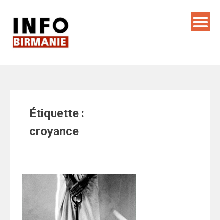
Skip
to
content
Étiquette :
croyance