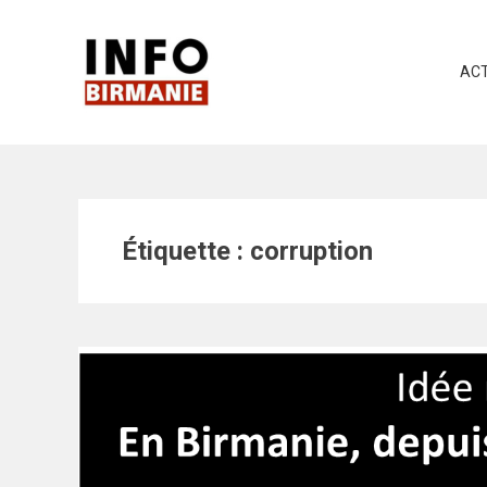
Skip
to
content
ACT
Étiquette :
corruption