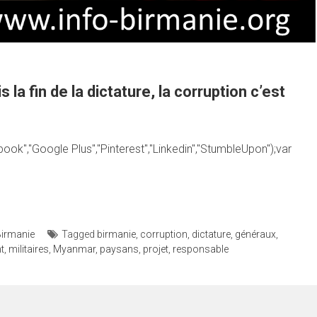
 la fin de la dictature, la corruption c’est
ok","Google Plus","Pinterest","Linkedin","StumbleUpon");var
Birmanie
Tagged
birmanie
,
corruption
,
dictature
,
généraux
,
t
,
militaires
,
Myanmar
,
paysans
,
projet
,
responsable