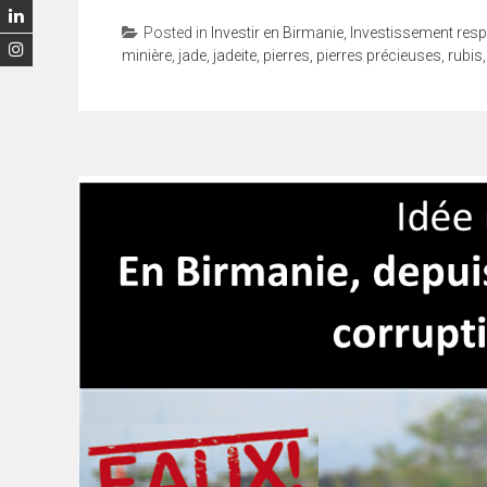
Posted in
Investir en Birmanie
,
Investissement res
minière
,
jade
,
jadeite
,
pierres
,
pierres précieuses
,
rubis