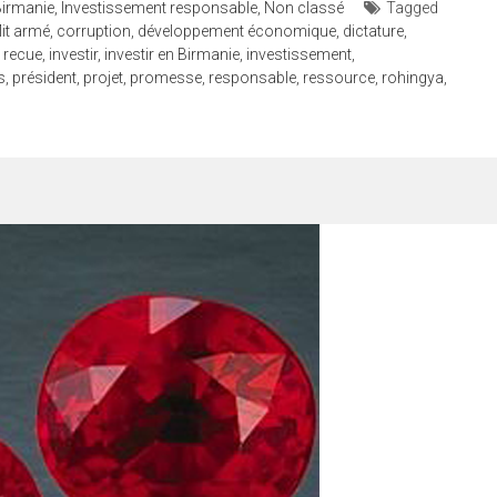
Birmanie
,
Investissement responsable
,
Non classé
Tagged
lit armé
,
corruption
,
développement économique
,
dictature
,
e recue
,
investir
,
investir en Birmanie
,
investissement
,
s
,
président
,
projet
,
promesse
,
responsable
,
ressource
,
rohingya
,