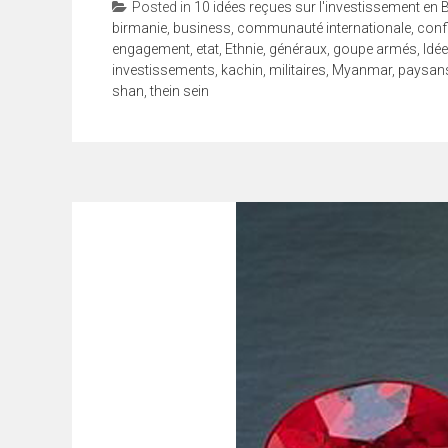
Posted in
10 idées reçues sur l'investissement en 
birmanie
,
business
,
communauté internationale
,
conf
engagement
,
etat
,
Ethnie
,
généraux
,
goupe armés
,
Idé
investissements
,
kachin
,
militaires
,
Myanmar
,
paysan
shan
,
thein sein