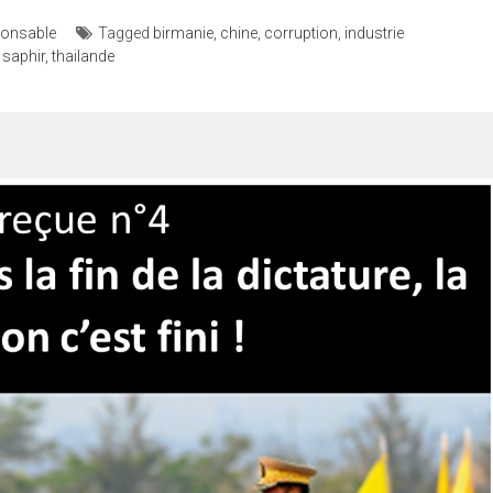
ponsable
Tagged
birmanie
,
chine
,
corruption
,
industrie
,
saphir
,
thailande