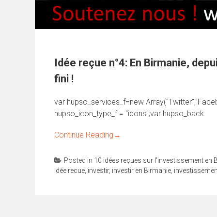
Idée reçue n°4: En Birmanie, depuis
fini !
var hupso_services_f=new Array("Twitter","Facebo
hupso_icon_type_f = "icons";var hupso_back
Continue Reading
→
Posted in
10 idées reçues sur l'investissement en 
Idée recue
,
investir
,
investir en Birmanie
,
investissemen