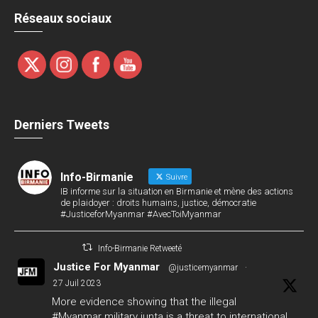
Réseaux sociaux
Derniers Tweets
Info-Birmanie
Suivre
IB informe sur la situation en Birmanie et mène des actions
de plaidoyer : droits humains, justice, démocratie
#JusticeforMyanmar #AvecToiMyanmar
Info-Birmanie Retweeté
Justice For Myanmar
@justicemyanmar
·
27 Juil 2023
More evidence showing that the illegal
#Myanmar
military junta is a threat to international