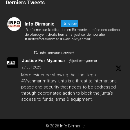
Derniers Tweets
Info-Birmanie
Suivre
IB informe sur la situation en Birmanie et mène des actions
de plaidoyer : droits humains, justice, démocratie
#JusticeforMyanmar #AvecToiMyanmar
Info-Birmanie Retweeté
Justice For Myanmar
@justicemyanmar
·
27 Juil 2023
More evidence showing that the illegal
#Myanmar
military junta is a threat to international
peace and security that needs to be addressed
through coordinated action to block the junta's
access to funds, arms & equipment.
#GlobalArmsEmbargo
#WhatsHappeningInMyanmar
124
142
Twitter
© 2026 Info Birmanie