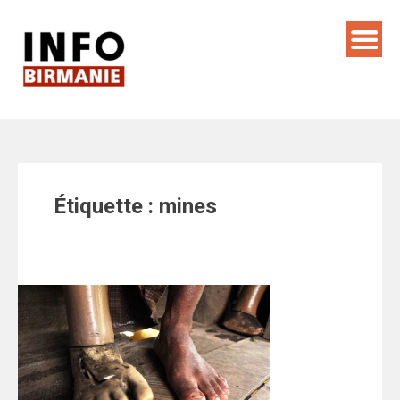
Skip
to
content
Étiquette :
mines