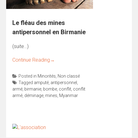
Le fléau des mines
antipersonnel en Birmanie
(suite…)
Continue Reading
→
Posted in
Minorités
,
Non classé
Tagged
amputé
,
antipersonnel
,
armé
,
birmanie
,
bombe
,
conflit
,
conflit
armé
,
déminage
,
mines
,
Myanmar