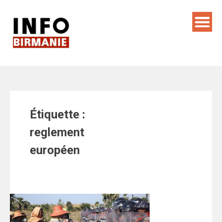
Skip
to
content
Étiquette :
reglement
européen