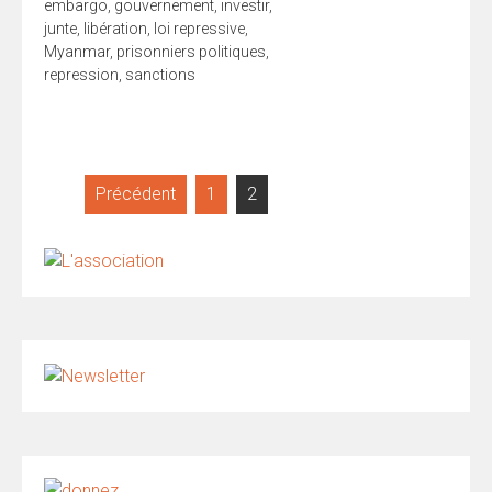
embargo
,
gouvernement
,
investir
,
junte
,
libération
,
loi repressive
,
Myanmar
,
prisonniers politiques
,
repression
,
sanctions
Pagination
Précédent
1
2
des
publications