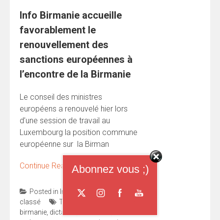
Info Birmanie accueille
favorablement le
renouvellement des
sanctions européennes à
l’encontre de la Birmanie
Le conseil des ministres
européens a renouvelé hier lors
d’une session de travail au
Luxembourg la position commune
européenne sur la Birman
Continue Reading
→
Abonnez vous ;)
Posted in
Investir en Birmanie
,
Non
classé
Tagged
activistes
,
birmanie
,
dictature
,
économie
,