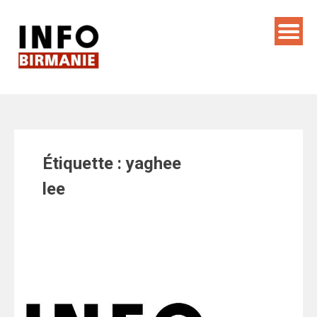
Skip
to
content
Étiquette :
yaghee
lee