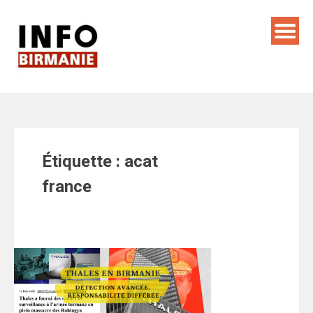
Skip
to
content
Étiquette :
acat
france