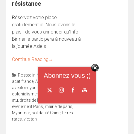
résistance
Réservez votre place
gratuitement ici Nous avons le
plaisir de vous annoncer qu’Info
Birmanie participera à nouveau à
la journée Asie s
Continue Reading
→
Abonnez vous ;)
Posted in
Non classé
Tagged
acat france
,
Asie en résistance
,
avectoimyanmar
,
birmanie
,
colonialisme vert
,
conférence
,
doh
atu
,
droits de l'homme
,
écologie
,
évènement Paris
,
mairie de paris
,
Myanmar
,
solidarité Chine
,
terres
rares
,
viet tan