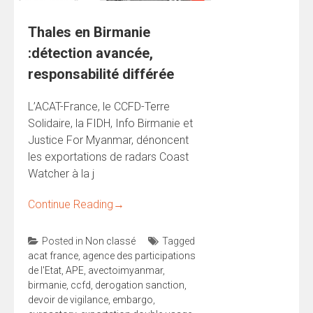
Thales en Birmanie
:détection avancée,
responsabilité différée
L’ACAT-France, le CCFD-Terre
Solidaire, la FIDH, Info Birmanie et
Justice For Myanmar, dénoncent
les exportations de radars Coast
Watcher à la j
Continue Reading
→
Posted in
Non classé
Tagged
acat france
,
agence des participations
de l'Etat
,
APE
,
avectoimyanmar
,
birmanie
,
ccfd
,
derogation sanction
,
devoir de vigilance
,
embargo
,