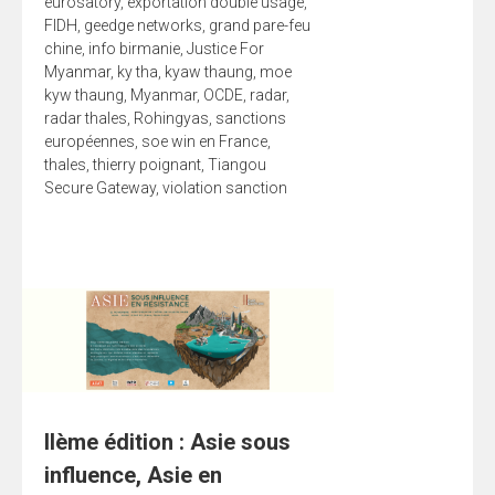
eurosatory
,
exportation double usage
,
FIDH
,
geedge networks
,
grand pare-feu
chine
,
info birmanie
,
Justice For
Myanmar
,
ky tha
,
kyaw thaung
,
moe
kyw thaung
,
Myanmar
,
OCDE
,
radar
,
radar thales
,
Rohingyas
,
sanctions
européennes
,
soe win en France
,
thales
,
thierry poignant
,
Tiangou
Secure Gateway
,
violation sanction
IIème édition : Asie sous
influence, Asie en