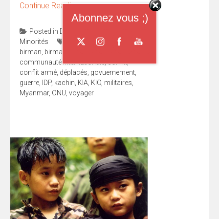
Continue Reading
→
Abonnez vous ;)
Posted in
Droits de l'homme
,
Minorités
Tagged
armes
,
birman
,
birmanie
,
camps
,
communauté internationale
,
conflit
,
conflit armé
,
déplacés
,
govuernement
,
guerre
,
IDP
,
kachin
,
KIA
,
KIO
,
militaires
,
Myanmar
,
ONU
,
voyager