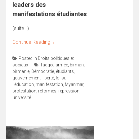
leaders des
manifestations étudiantes
(suite…)
Continue Reading
→
Posted in
Droits politiques et
sociaux
Tagged
armée
,
birman
,
birmanie
,
Démocratie
,
étudiants
,
gouvernement
,
liberté
,
loi sur
l'éducation
,
manifestation
,
Myanmar
,
protestation
,
réformes
,
repression
,
université