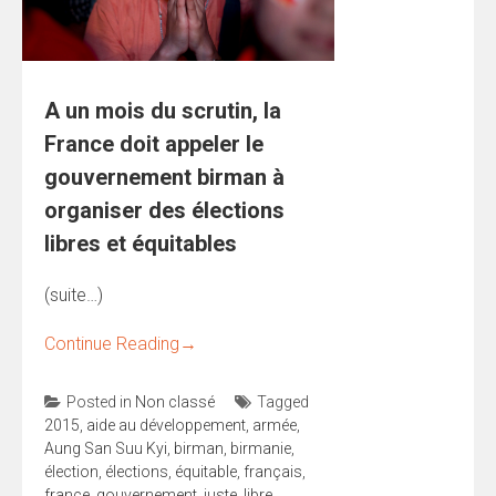
A un mois du scrutin, la
France doit appeler le
gouvernement birman à
organiser des élections
libres et équitables
(suite…)
Continue Reading
→
Posted in
Non classé
Tagged
2015
,
aide au développement
,
armée
,
Aung San Suu Kyi
,
birman
,
birmanie
,
élection
,
élections
,
équitable
,
français
,
france
,
gouvernement
,
juste
,
libre
,