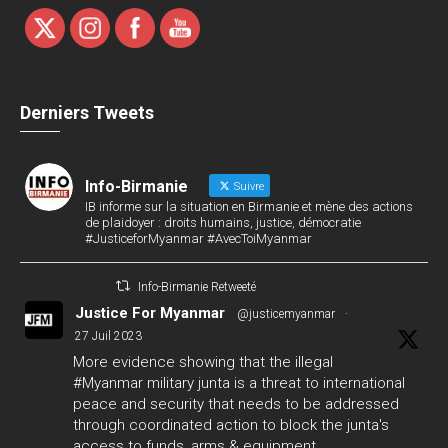
Derniers Tweets
Info-Birmanie
Suivre
IB informe sur la situation en Birmanie et mène des actions
de plaidoyer : droits humains, justice, démocratie
#JusticeforMyanmar #AvecToiMyanmar
Info-Birmanie Retweeté
Justice For Myanmar
@justicemyanmar
·
27 Juil 2023
More evidence showing that the illegal
#Myanmar
military junta is a threat to international
peace and security that needs to be addressed
through coordinated action to block the junta's
access to funds, arms & equipment.