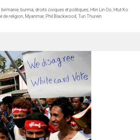
d
birmanie
,
burma
,
droits civiques et politiques
,
Htin Lin Oo
,
Htut Ko
té de religion
,
Myanmar
,
Phil Blackwood
,
Tun Thurein