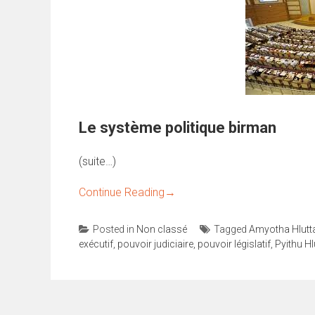
Le système politique birman
(suite…)
Continue Reading
→
Posted in
Non classé
Tagged
Amyotha Hlutt
exécutif
,
pouvoir judiciaire
,
pouvoir législatif
,
Pyithu H