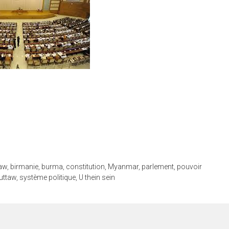
aw
,
birmanie
,
burma
,
constitution
,
Myanmar
,
parlement
,
pouvoir
luttaw
,
système politique
,
U thein sein