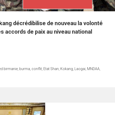
okang décrédibilise de nouveau la volonté
s accords de paix au niveau national
ed
birmanie
,
burma
,
conflit
,
Etat Shan
,
Kokang
,
Laogai
,
MNDAA
,