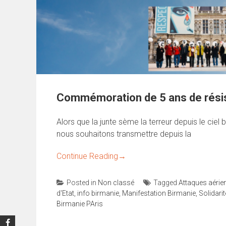
Commémoration de 5 ans de rési
Alors que la junte sème la terreur depuis le cie
nous souhaitons transmettre depuis la
Continue Reading
→
Posted in
Non classé
Tagged
Attaques aérie
d'Etat
,
info birmanie
,
Manifestation Birmanie
,
Solidari
Birmanie PAris