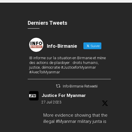
Derniers Tweets
Info-Birmanie
Suivre
IB informe sur la situation en Birmanie et mène
des actions de plaidoyer : droits humains,
justice, démocratie #JusticeforMyanmar
#AvecToiMyanmar
Info-Birmanie Retweeté
Justice For Myanmar
27 Juil 2023
More evidence showing that the
illegal
#Myanmar
military junta is
a threat to international peace