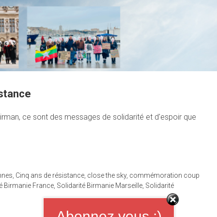
stance
l birman, ce sont des messages de solidarité et d'espoir que
nnes
,
Cinq ans de résistance
,
close the sky
,
commémoration coup
té Birmanie France
,
Solidarité Birmanie Marseille
,
Solidarité
Abonnez vous ;)