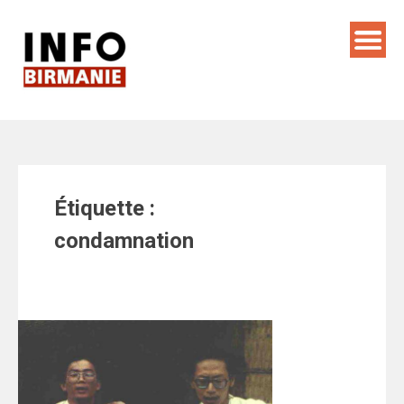
Skip
to
content
Étiquette :
condamnation