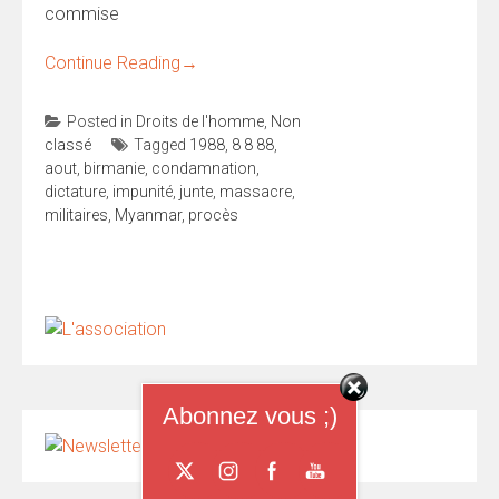
commise
Continue Reading
→
Posted in
Droits de l'homme
,
Non
classé
Tagged
1988
,
8 8 88
,
aout
,
birmanie
,
condamnation
,
dictature
,
impunité
,
junte
,
massacre
,
militaires
,
Myanmar
,
procès
Abonnez vous ;)