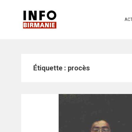
Skip
to
content
ACT
Étiquette :
procès