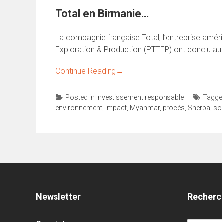
Total en Birmanie…
La compagnie française Total, l’entreprise amé
Exploration & Production (PTTEP) ont conclu au
Continue Reading
→
Posted in
Investissement responsable
Tagg
environnement
,
impact
,
Myanmar
,
procès
,
Sherpa
,
so
Newsletter
Recherc