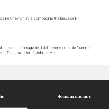
ricaine Chevron et la compagnie thaïlandaise PTT
ed
birmanie
,
dommage
,
droit de l'homme
,
droits de l'homme
,
cial
,
Total
,
travail forcé
,
violation
,
viols
her
Réseaux sociaux