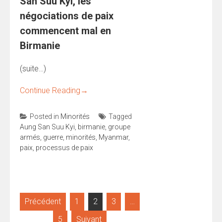
San Suu Kyi, les
négociations de paix
commencent mal en
Birmanie
(suite…)
Continue Reading
→
Posted in
Minorités
Tagged
Aung San Suu Kyi
,
birmanie
,
groupe
armés
,
guerre
,
minorités
,
Myanmar
,
paix
,
processus de paix
Pagination
Précédent
1
2
3
…
des
5
Suivant