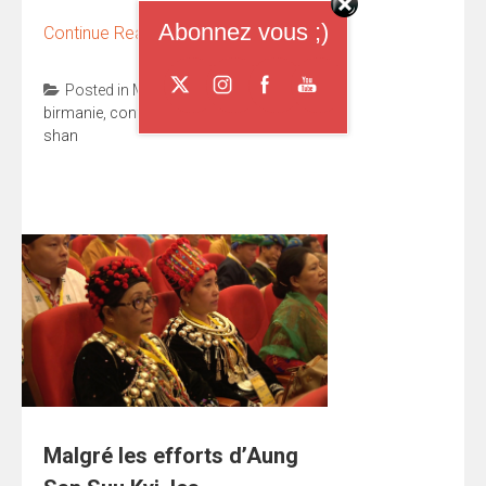
Abonnez vous ;)
Continue Reading
→
Posted in
Minorités
Tagged
birmanie
,
conflits
,
kachin
,
paix
,
shan
Malgré les efforts d’Aung