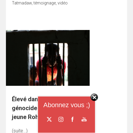
Tatmadaw
,
témoignage
,
vidéo
Élevé dans l’ombre d’un
Abonnez vous ;)
génocide : histoire d’un
jeune Rohingya
(suite…)