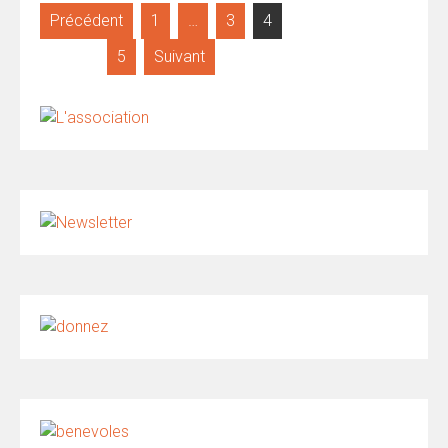
Pagination
Précédent
1
…
3
4
des
5
Suivant
publications