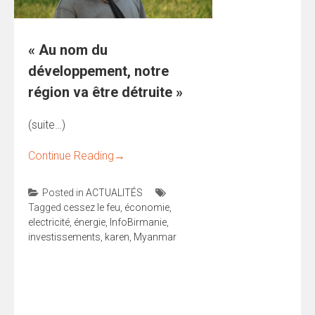
« Au nom du
développement, notre
région va être détruite »
(suite…)
Continue Reading
→
Posted in
ACTUALITÉS
Tagged
cessez le feu
,
économie
,
electricité
,
énergie
,
InfoBirmanie
,
investissements
,
karen
,
Myanmar