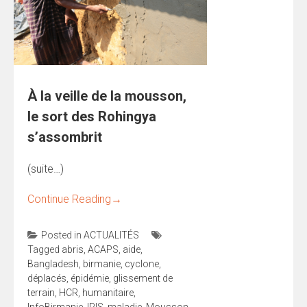
À la veille de la mousson,
le sort des Rohingya
s’assombrit
(suite…)
Continue Reading
→
Posted in
ACTUALITÉS
Tagged
abris
,
ACAPS
,
aide
,
Bangladesh
,
birmanie
,
cyclone
,
déplacés
,
épidémie
,
glissement de
terrain
,
HCR
,
humanitaire
,
InfoBirmanie
,
IRIS
,
maladie
,
Mousson
,