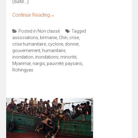
(suite…)
Continue Reading
→
Posted in
Non classé
Tagged
associations
,
birmanie
,
Chin
,
crise
,
crise humanitaire
,
cyclone
,
donner
,
gouvernement
,
humanitaire
,
inondation
,
inondations
,
minorité
,
Myanmar
,
nargis
,
pauvreté
,
paysans
,
Rohingyas