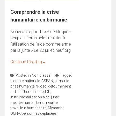
Comprendre la crise
humanitaire en birmanie
Nouveau rapport : « Aide bloquée,
peuple inébranlable : résister à
l'utilisation de l'aide comme arme
par la junte » Le 22 juillet, neuf org
Continue Reading
→
Posted in
Non classé
Tagged
aide internationale
,
ASEAN
,
birmanie
,
crise humanitaire
,
cso
,
détournement
de l'aide humanitaire
,
IDP
,
instrumentalisation aide
,
junte
,
meurtre humanitaire
,
meurtre
travailleur humanitaire
,
Myanmar
,
OCHA
,
personnes déplacées