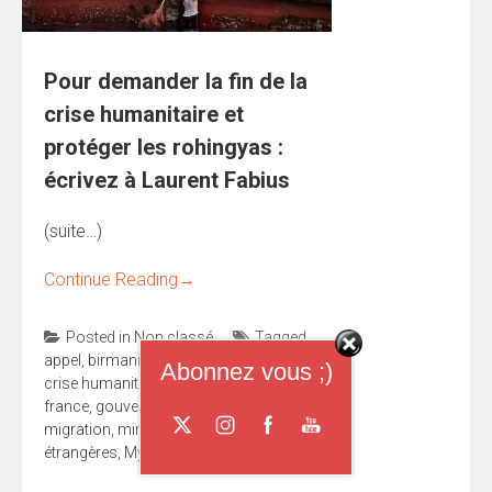
Pour demander la fin de la
crise humanitaire et
protéger les rohingyas :
écrivez à Laurent Fabius
(suite…)
Continue Reading
→
Posted in
Non classé
Tagged
appel
,
birmanie
,
boat people
,
burma
,
Abonnez vous ;)
crise humanitaire
,
droits de l'homme
,
france
,
gouvernement
,
Laurent fabius
,
migration
,
ministère des affaires
étrangères
,
Myanmar
,
Rohingyas