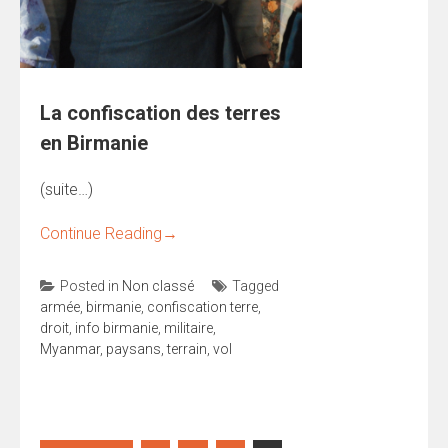
La confiscation des terres
en Birmanie
(suite…)
Continue Reading
→
Posted in
Non classé
Tagged
armée
,
birmanie
,
confiscation terre
,
droit
,
info birmanie
,
militaire
,
Myanmar
,
paysans
,
terrain
,
vol