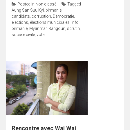
Posted in
Non classé
Tagged
Aung San Suu Kyi
,
birmanie
,
candidats
,
corruption
,
Démocratie
,
élections
,
élections municipales
,
info
birmanie
,
Myanmar
,
Rangoun
,
scrutin
,
société civile
,
vote
Rencontre avec Wai Wai