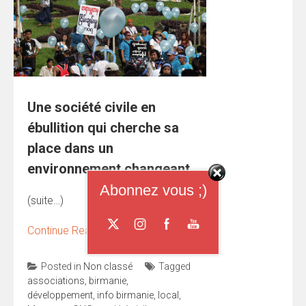
Une société civile en
ébullition qui cherche sa
place dans un
environnement changeant
Abonnez vous ;)
(suite…)
Continue Reading
→
Posted in
Non classé
Tagged
associations
,
birmanie
,
développement
,
info birmanie
,
local
,