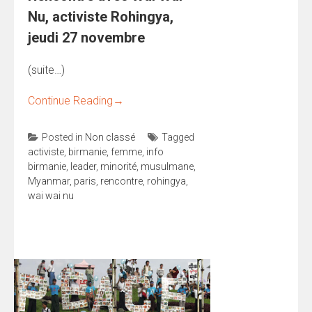
Nu, activiste Rohingya,
jeudi 27 novembre
(suite…)
Continue Reading
→
Posted in
Non classé
Tagged
activiste
,
birmanie
,
femme
,
info
birmanie
,
leader
,
minorité
,
musulmane
,
Myanmar
,
paris
,
rencontre
,
rohingya
,
wai wai nu