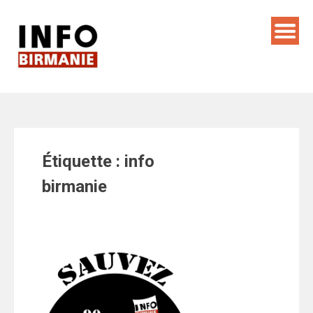
Skip
to
content
Étiquette :
info
birmanie