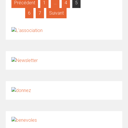
Pagination
Précédent
1
…
4
5
des
6
7
Suivant
publications